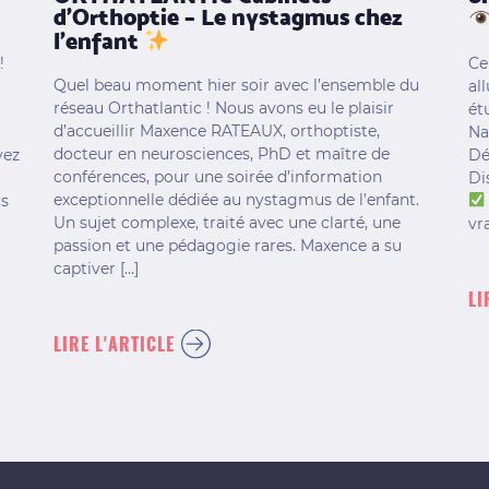
d’Orthoptie – Le nystagmus chez
l’enfant
!
Ce
Quel beau moment hier soir avec l’ensemble du
al
réseau Orthatlantic ! Nous avons eu le plaisir
ét
d’accueillir Maxence RATEAUX, orthoptiste,
Na
docteur en neurosciences, PhD et maître de
vez
Dé
conférences, pour une soirée d’information
Di
exceptionnelle dédiée au nystagmus de l’enfant.
as
Un sujet complexe, traité avec une clarté, une
vra
passion et une pédagogie rares. Maxence a su
captiver […]
LI
LIRE L'ARTICLE