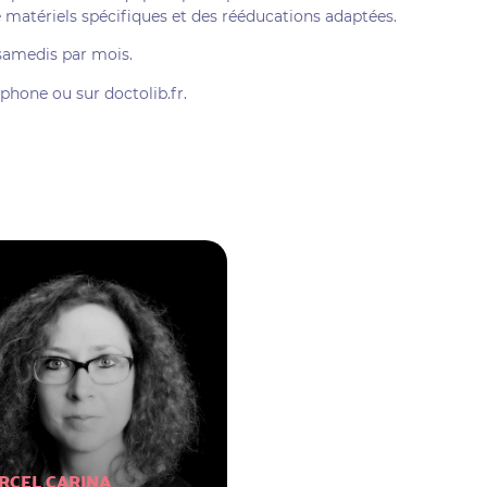
 matériels spécifiques et des rééducations adaptées.
 samedis par mois.
phone ou sur doctolib.fr.
RCEL CARINA