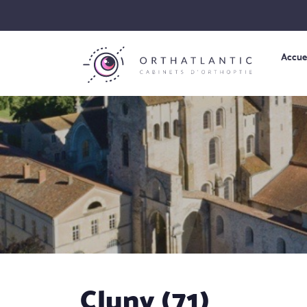
Accue
Cluny (71)