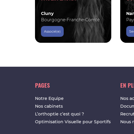
Cluny
Nan
Bourgogne-Franche-Comté
Pay
Associé(e)
Se
PAGES
EN P
Notre Equipe
Nos ac
Nos cabinets
Docum
L’orthoptie c’est quoi ?
Recru
Optimisation Visuelle pour Sportifs
Nous r