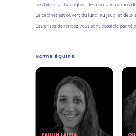
des bilans orthoptiques, des démonstrations de
Le cabinet est ouvert du lundi au jeudi et deux
Les prises de rendez-vous sont possible par télé
NOTRE ÉQUIPE
FAULIN LAURA
OU