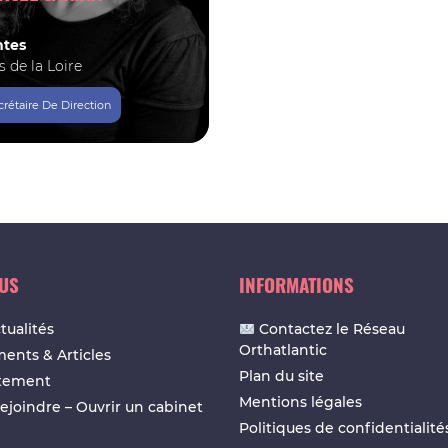
tes
s de la Loire
crétaire De Direction
LUS
INFORMATIONS
tualités
Contactez le Réseau
Orthatlantic
ents & Articles
Plan du site
tement
Mentions légales
ejoindre – Ouvrir un cabinet
Politiques de confidentialité