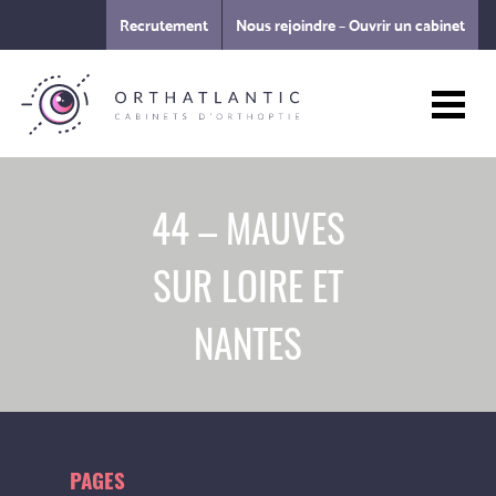
Recrutement
Nous rejoindre – Ouvrir un cabinet
44 – MAUVES
SUR LOIRE ET
NANTES
PAGES